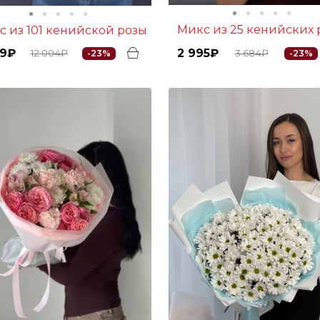
Микс из 25 кенийских 
кс из 101 кенийской розы
59₽
2 995₽
12 004₽
3 684₽
-23%
-23%