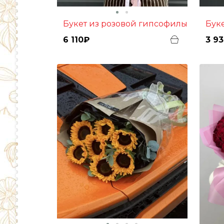
Букет из розовой гипсофилы
Бу
6 110₽
3 9