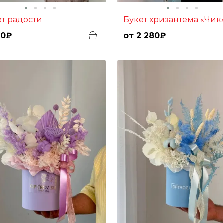
Букет хризантема «Чик
кет радости
60₽
от 2 280₽