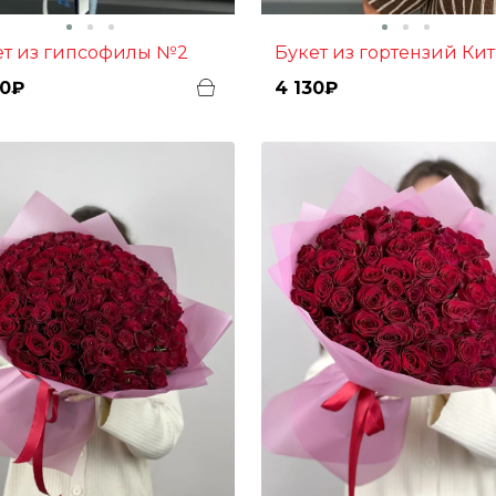
кет из гипсофилы №2
Букет из гортензий Ки
30₽
4 130₽