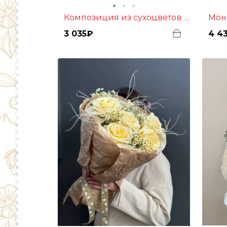
Мо
Композиция из сухоцветов «Шёпот любви»
3 035₽
4 4