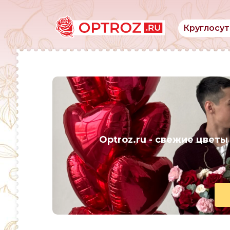
Круглосут
Optroz.ru
- свежие цветы