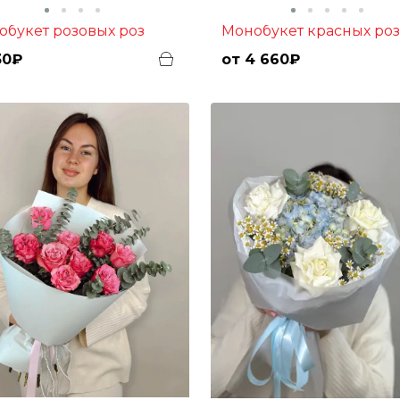
нобукет розовых роз
Монобукет красных роз
30₽
от 4 660₽