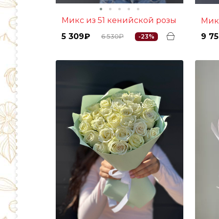
Микс из 51 кенийской розы
Ми
5 309₽
9 7
6 530₽
-23%