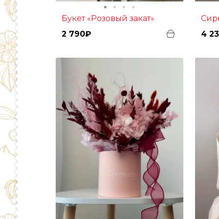
Букет «Розовый закат»
Сир
2 790₽
4 2