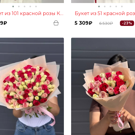
ет из 101 красной розы Кения
Букет из 51 красной розы
89₽
5 309₽
6 530₽
-23%