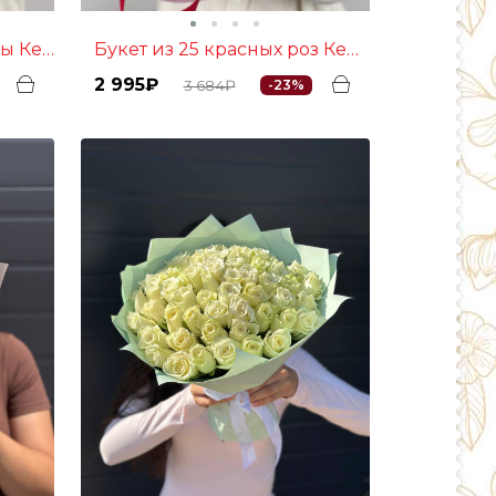
 Кения
Букет из 25 красных роз Кения
2 995₽
3 684₽
-23%