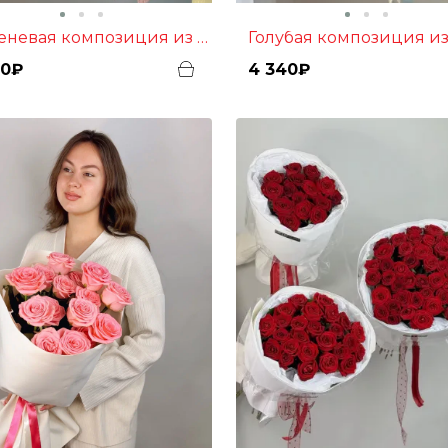
еневая композиция из сухоцветов
Голубая композиция из сухоц
30₽
4 340₽