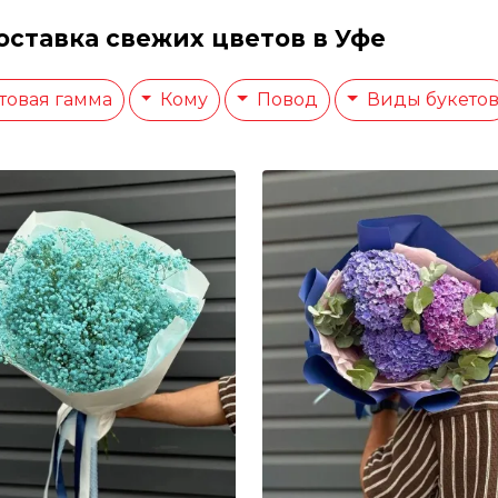
доставка свежих цветов в Уфе
товая гамма
Кому
Повод
Виды букето