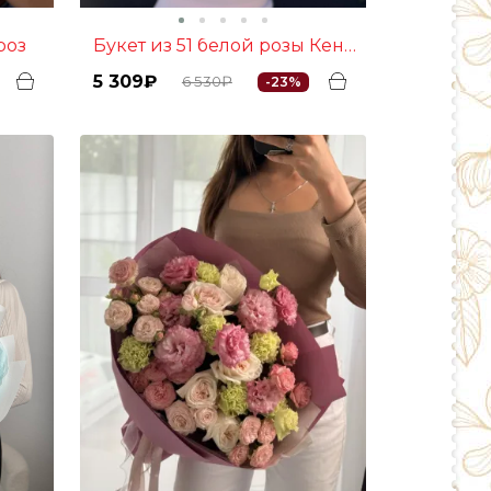
роз
Букет из 51 белой розы Кения
5 309₽
6 530₽
-23%