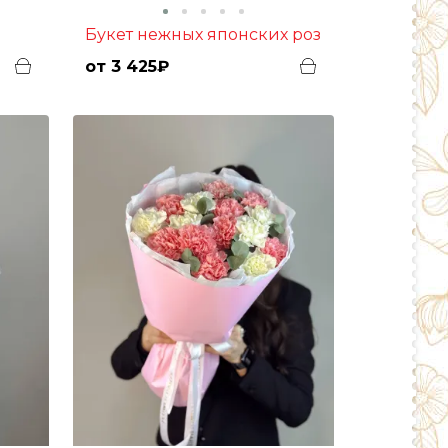
Букет нежных японских роз
от 3 425₽