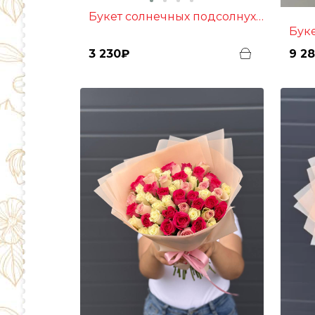
Букет солнечных подсолнухов
Бук
3 230₽
9 2