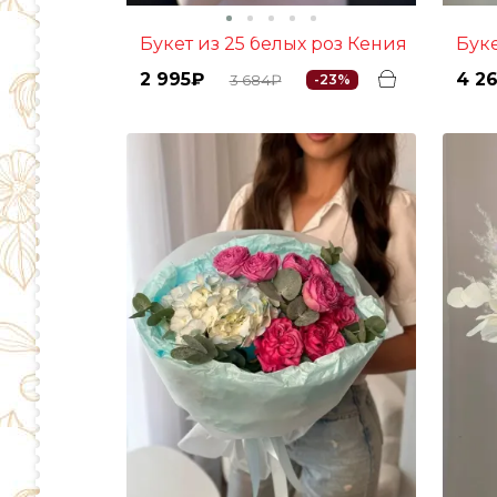
Букет из 25 белых роз Кения
Бу
2 995₽
4 2
3 684₽
-23%