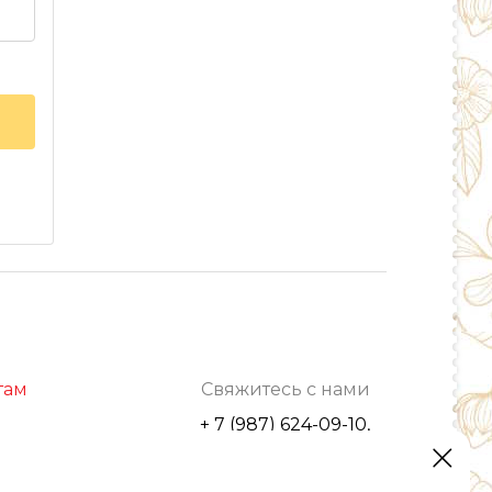
там
Свяжитесь с нами
+ 7 (987) 624-09-10,
г. Уфа, ул. С.Перовской, 42/2
optrozru@yandex.ru