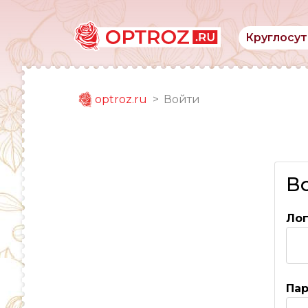
Круглосут
optroz.ru
Войти
В
Ло
Па