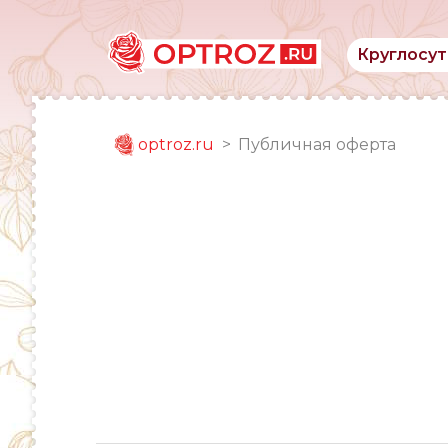
Круглосут
optroz.ru
Публичная оферта
Публичная офе
sddfdfdf
dfdff