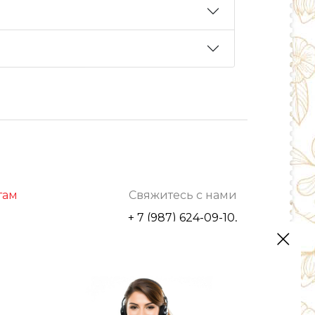
там
Свяжитесь с нами
+ 7 (987) 624-09-10,
г. Уфа, ул. С.Перовской, 42/2
optrozru@yandex.ru