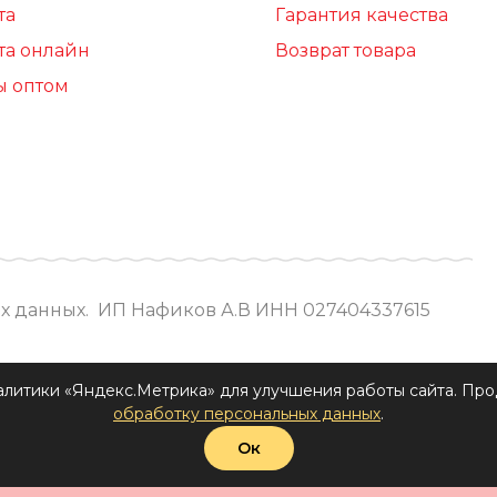
та
Гарантия качества
та онлайн
Возврат товара
ы оптом
х данных.
ИП Нафиков А.В ИНН 027404337615
алитики «Яндекс.Метрика» для улучшения работы сайта. Прод
обработку персональных данных
.
Ок