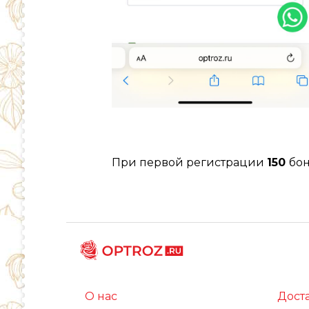
При первой регистрации
150
бон
О нас
Дост