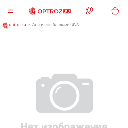
optroz.ru
Оплачено баллами UDS