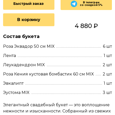
В телеграм
Быстрый заказ
со скидкой 5%
В корзину
4 880 ₽
Состав букета
Роза Эквадор 50 см MIX
6 шт
Лента
1 шт
Леукадендрон MIX
2 шт
Роза Кения кустовая бомбастик 60 см MIX
2 шт
Эвкалипт
1 шт
Эустома MIX
3 шт
Элегантный свадебный букет — это воплощение
нежности и изысканности. Собранный из свежих