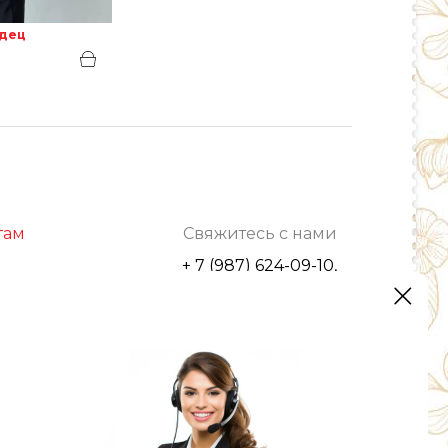
рдец
там
Свяжитесь с нами
+ 7 (987) 624-09-10,
г. Уфа, ул. С.Перовской, 42/2
optrozru@yandex.ru