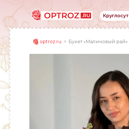
Круглосут
optroz.ru
Букет «Малиновый рай»