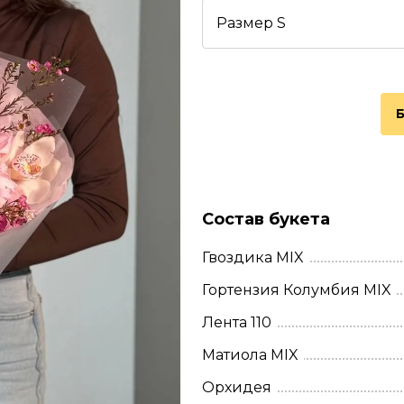
Размер S
Состав букета
Гвоздика MIX
Гортензия Колумбия MIX
Лента 110
Матиола MIX
Орхидея