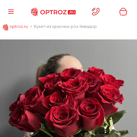
optroz.ru
Букет из красных роз Эквадор