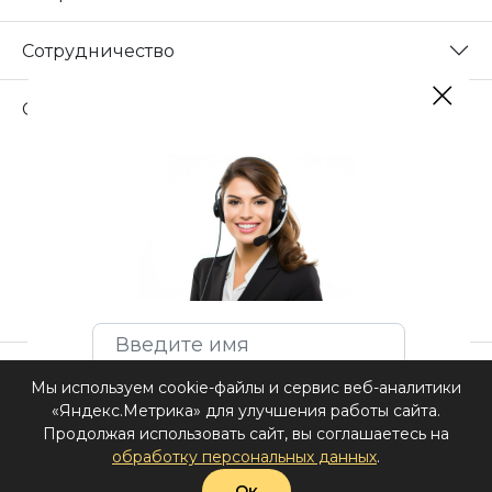
Сотрудничество
Свяжитесь с нами
Соглашение на обработку персональных данных.
Мы используем cookie-файлы и сервис веб-аналитики
Задать вопрос
«Яндекс.Метрика» для улучшения работы сайта.
ИП Нафиков А.В ИНН 027404337615
Продолжая использовать сайт, вы соглашаетесь на
обработку персональных данных
.
Ок