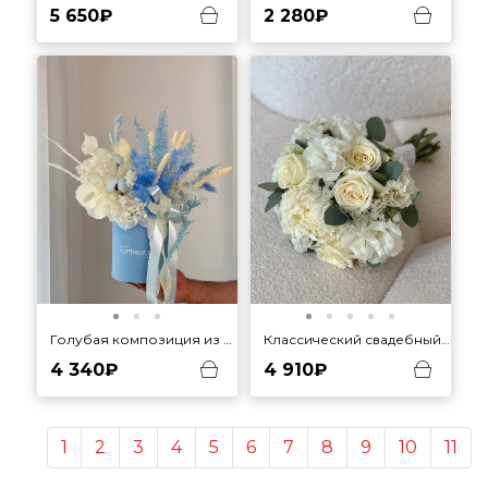
5 650₽
2 280₽
Голубая композиция из сухоцветов
Классический свадебный букет
4 340₽
4 910₽
1
2
3
4
5
6
7
8
9
10
11