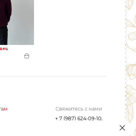
рдец
там
Свяжитесь с нами
+ 7 (987) 624-09-10,
г. Уфа, ул. С.Перовской, 42/2
optrozru@yandex.ru