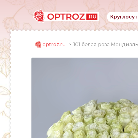
Круглосут
optroz.ru
101 белая роза Мондиал