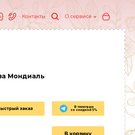
Контакты
О сервисе
оза Мондиаль
В телеграм
Быстрый заказ
со скидкой 5%
В корзину