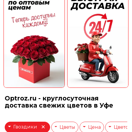
Optroz.ru - круглосуточная
доставка свежих цветов в Уфе
×
Гвоздики
Цветы
Цена
Цветов