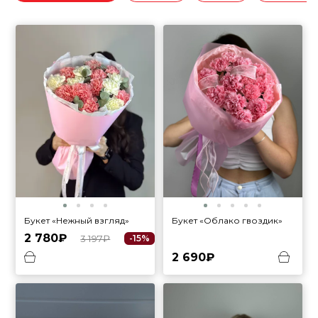
Букет «Облако гвоздик»
Букет «Нежный взгляд»
2 780₽
3 197₽
-15%
2 690₽