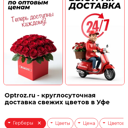
Optroz.ru - круглосуточная
доставка свежих цветов в Уфе
×
Герберы
Цветы
Цена
Цветова